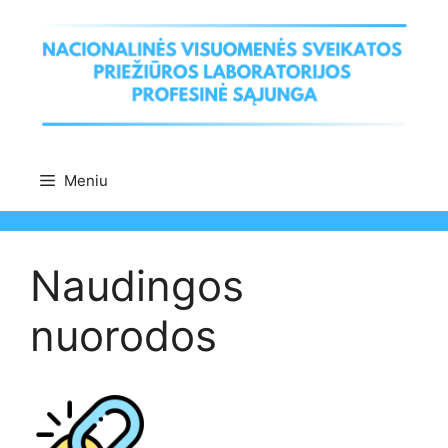
Pereiti
prie
turinio
Meniu
Naudingos
nuorodos