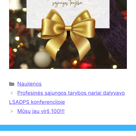
Kategorijos
Naujienos
Profesinės sąjungos tarybos nariai dalyvavo
LSADPS konferencijoje
Mūsų jau virš 100!!!