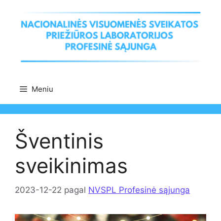
Pereiti
prie
turinio
Meniu
Šventinis
sveikinimas
2023-12-22
pagal
NVSPL Profesinė sąjunga